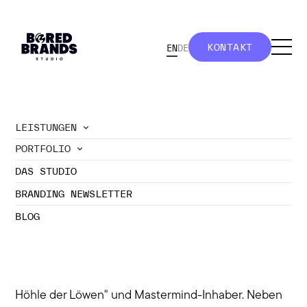
KONTAKT
EN
DE
KONTAKT
LEISTUNGEN
PORTFOLIO
//
Felix Thönnessen: Rebranding & Design
DAS STUDIO
Support
REBRANDING & GROW
BRANDING NEWSLETTER
BEGLEITUNG
BLOG
Komplettes Rebranding Felix Thönnessen –
Business Mentor, 8-fach Autor, Ex-Coach bei "Die
Höhle der Löwen" und Mastermind-Inhaber. Neben