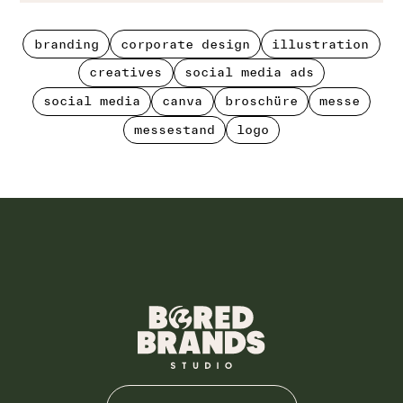
branding
corporate design
illustration
branding
corporate design
illustration
creatives
social media ads
creatives
social media ads
social media
canva
broschüre
messe
social media
canva
broschüre
messe
messestand
logo
messestand
logo