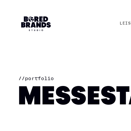
LEIS
LEIS
//
portfolio
MESSES