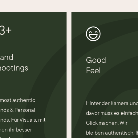
3+
rand
Good
hootings
Feel
 most authentic
Hinter der Kamera un
nds & Personal
davor muss es einfac
nds. Für Visuals, mit
Click machen. Wir
en ihr besser
bleiben authentisch. I