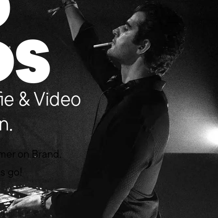
D
DS
ie & Video
n.
mmer on Brand.
’s go!