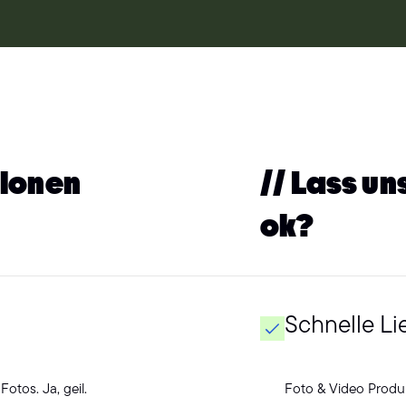
tionen
// Lass u
ok?
Schnelle Li
otos. Ja, geil.
Foto & Video Produkt