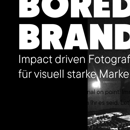
BORE
BRAN
Impact driven Fotograf
für visuell starke Marke
Schnelle delivery. Emotional on point. I
Weltweit unterwegs, wenn Ihr es seid. Let