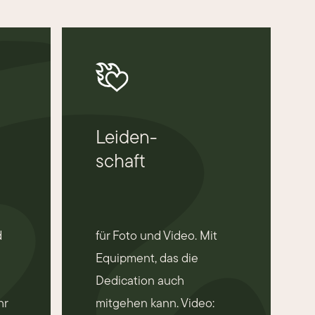
Leiden-
schaft
d
für Foto und Video. Mit
h
Equipment, das die
Dedication auch
hr
mitgehen kann. Video: