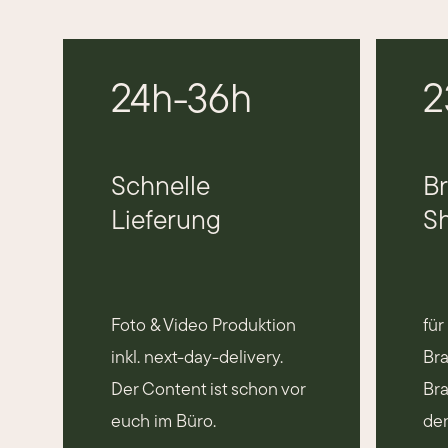
24h-36h
2
Schnelle
B
Lieferung
S
Foto & Video Produktion
für
inkl. next-day-delivery.
Bra
Der Content ist schon vor
Bra
euch im Büro.
den