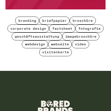
branding
briefpapier
broschüre
branding
briefpapier
broschüre
corporate design
factsheet
fotografie
corporate design
factsheet
fotografie
geschäftsausstattung
imagebroschüre
geschäftsausstattung
imagebroschüre
webdesign
webseite
video
webdesign
webseite
video
visitenkarte
visitenkarte