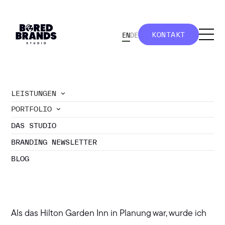
KONTAKT
EN
DE
KONTAKT
LEISTUNGEN
PORTFOLIO
//
Mister Postman: Konzept & Corporate Design
DAS STUDIO
für Hotelbar
KONZEPT, LOGO,
BRANDING NEWSLETTER
CORPORATE DESIGN,
BLOG
WEBSEITE,
SPEISEKARTE,…
Als das Hilton Garden Inn in Planung war, wurde ich