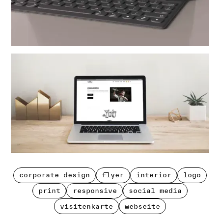
corporate design
flyer
interior
logo
corporate design
flyer
interior
logo
print
responsive
social media
print
responsive
social media
visitenkarte
webseite
visitenkarte
webseite