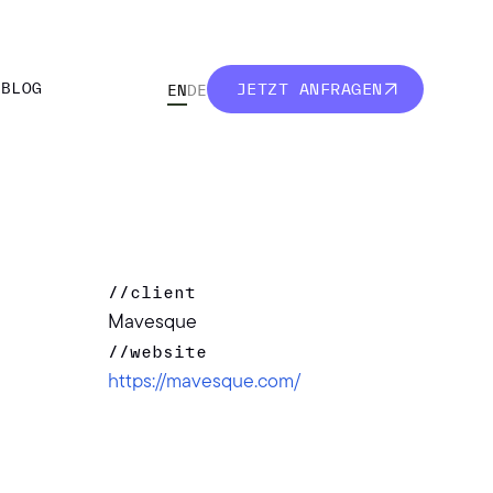
R
BLOG
JETZT ANFRAGEN
EN
DE
R
BLOG
JETZT ANFRAGEN
//
client
Mavesque
//
website
https://mavesque.com/