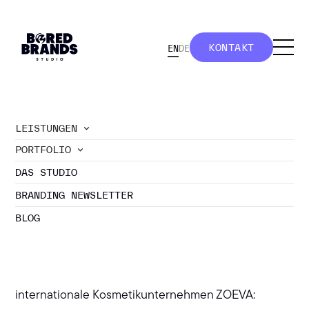
KONTAKT
EN
DE
KONTAKT
LEISTUNGEN
PORTFOLIO
//
ZOEVA Cosmetics: Online- und
DAS STUDIO
Verpackungsdesign
DESIGN VON ONLINE-
BRANDING NEWSLETTER
MEDIEN SOWIE
BLOG
VERPACKUNGSDESIGN
Design von diversen Online-Medien für das
internationale Kosmetikunternehmen ZOEVA: