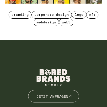
branding
corporate design
logo
nft
branding
corporate design
logo
nft
webdesign
web3
webdesign
web3
JETZT ANFRAGEN
JETZT ANFRAGEN