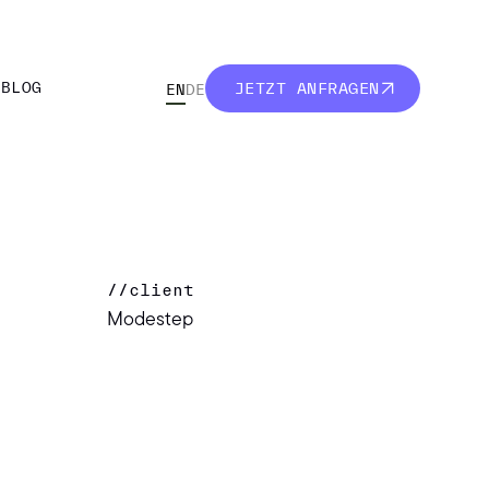
R
BLOG
JETZT ANFRAGEN
EN
DE
R
BLOG
JETZT ANFRAGEN
//
client
Modestep