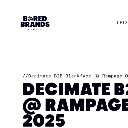
LEIS
LEIS
//
Decimate B2B Blankfvce @ Rampage O
DECIMATE B
@ RAMPAGE
2025