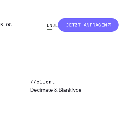
R
BLOG
JETZT ANFRAGEN
EN
DE
R
BLOG
JETZT ANFRAGEN
//
client
Decimate & Blankfvce