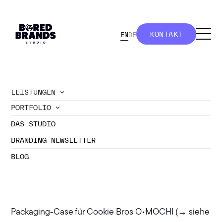
KONTAKT
EN
DE
KONTAKT
LEISTUNGEN
PORTFOLIO
//
Cookie Bros: Neues Packaging für Cookie
DAS STUDIO
Dough
COOKIE BROS: NEUES
BRANDING NEWSLETTER
PACKAGING FÜR
BLOG
COOKIE DOUGH
Nach unserem ganzheitlichen Rebranding und
Packaging-Case für Cookie Bros O•MOCHI (→ siehe