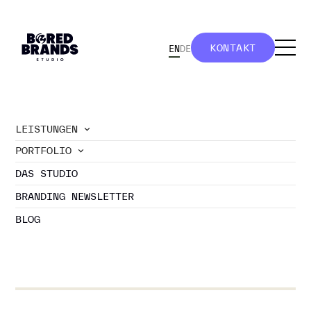
KONTAKT
EN
DE
KONTAKT
LEISTUNGEN
PORTFOLIO
//
portfolio
DAS STUDIO
SKETCHNOTES
BRANDING NEWSLETTER
BLOG
Keine Projekte