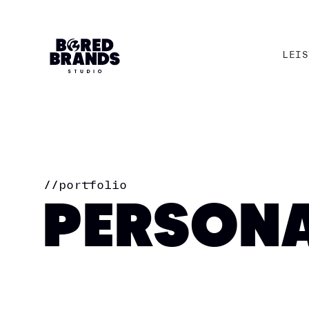
LEIS
LEIS
//
portfolio
PERSONA