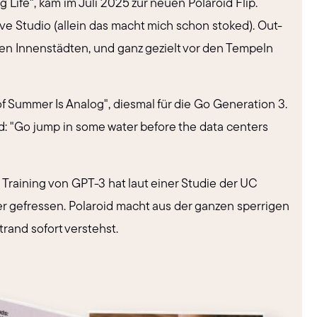
Life", kam im Juli 2025 zur neuen Polaroid Flip.
e Studio (allein das macht mich schon stoked). Out-
en Innenstädten, und ganz gezielt vor den Tempeln
f Summer Is Analog", diesmal für die Go Generation 3.
nd: "Go jump in some water before the data centers
s Training von GPT-3 hat laut einer Studie der UC
ser gefressen. Polaroid macht aus der ganzen sperrigen
rand sofort verstehst.