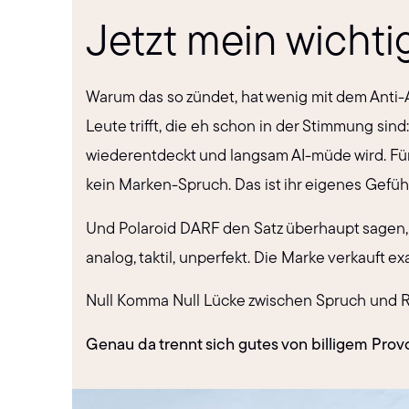
Jetzt mein wichti
Warum das so zündet, hat wenig mit dem Anti-A
Leute trifft, die eh schon in der Stimmung sind
wiederentdeckt und langsam AI-müde wird. Für 
kein Marken-Spruch. Das ist ihr eigenes Gefühl
Und Polaroid DARF den Satz überhaupt sagen, we
analog, taktil, unperfekt. Die Marke verkauft ex
Null Komma Null Lücke zwischen Spruch und Re
Genau da trennt sich gutes von billigem Prov