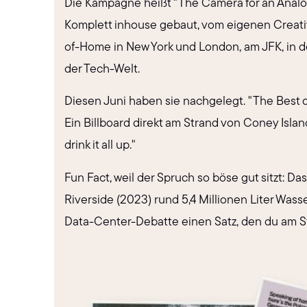
Die Kampagne heißt "The Camera for an Analog 
Komplett inhouse gebaut, vom eigenen Creativ
of-Home in New York und London, am JFK, in d
der Tech-Welt.
Diesen Juni haben sie nachgelegt. "The Best o
Ein Billboard direkt am Strand von Coney Isla
drink it all up."
Fun Fact, weil der Spruch so böse gut sitzt: Da
Riverside (2023) rund 5,4 Millionen Liter Was
Data-Center-Debatte einen Satz, den du am St