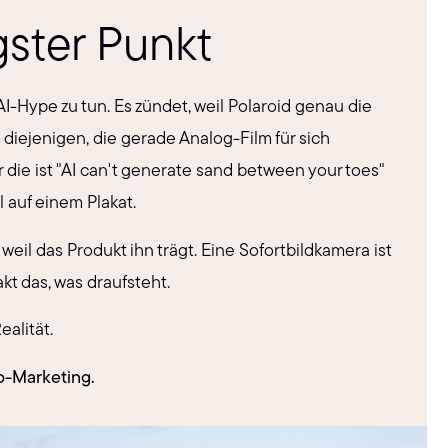
gster Punkt
I-Hype zu tun. Es zündet, weil Polaroid genau die
: diejenigen, die gerade Analog-Film für sich
die ist "AI can't generate sand between your toes"
 auf einem Plakat.
il das Produkt ihn trägt. Eine Sofortbildkamera ist
akt das, was draufsteht.
alität.
o-Marketing.