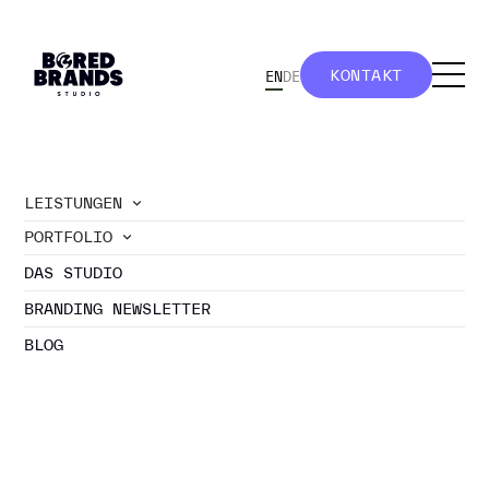
KONTAKT
EN
DE
KONTAKT
LEISTUNGEN
PORTFOLIO
//
blog
DAS STUDIO
OPTIMALE
BRANDING NEWSLETTER
PRODUKTFOTOS:
VERKAUFE MEHR MIT
BLOG
BILDERN
BRANDING NEWSLETTER ABONNIEREN
BUTTON