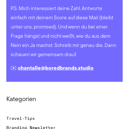
P.S. Mich interessiert deine Zahl. Antworte
einfach mit deinem Score auf diese Mail (bleibt
unter uns, promised). Und wenn du bei einer
Frage hängst und nicht weißt, wie du aus dem
Nein ein Ja machst: Schreib mir genau die. Dann
schauen wir gemeinsam drauf.
✉️
chantalle@boredbrands.studio
Kategorien
Travel-Tips
Branding Newsletter