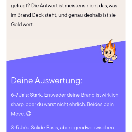
gefragt? Die Antwort ist meistens nicht das, was
im Brand Deck steht, und genau deshalb ist sie
Gold wert.
Deine Auswertung:
6-7 Ja's: Stark.
Entweder deine Brand ist wirklich
sharp, oder du warst nicht ehrlich. Beides dein
Move. 😉
3-5 Ja's:
Solide Basis, aber irgendwo zwischen