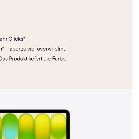
hr Clicks*
n*
– aber zu viel overwhelmt
s Produkt liefert die Farbe.