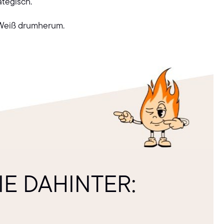
ategisch.
z-Weiß drumherum.
E DAHINTER: