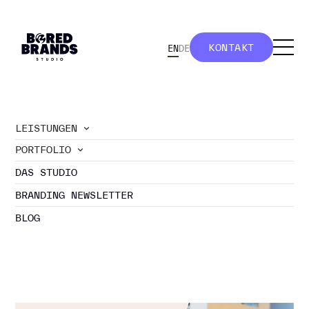
KONTAKT
EN
DE
KONTAKT
LEISTUNGEN
PORTFOLIO
//
blog
DAS STUDIO
PERSONAL BRANDING:
BRANDING NEWSLETTER
PRÄSENZ AUF EVENTS
STATT DRESSCODE
BLOG
BRANDING NEWSLETTER ABONNIEREN
BUTTON