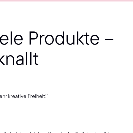
iele Produkte –
knallt
hr kreative Freiheit!"
?