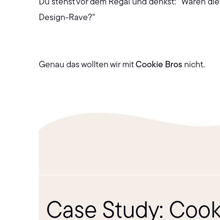
Du stehst vor dem Regal und denkst: "Waren die a
Design-Rave?"
Genau das wollten wir mit
Cookie Bros
nicht.
Case Study: Cook