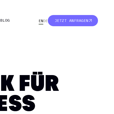
R
BLOG
JETZT ANFRAGEN
EN
DE
R
BLOG
JETZT ANFRAGEN
K FÜR
ESS