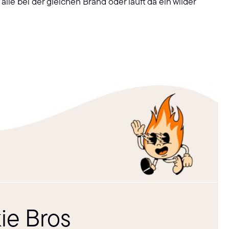
lle bei der gleichen Brand oder läuft da ein wilder
ie Bros